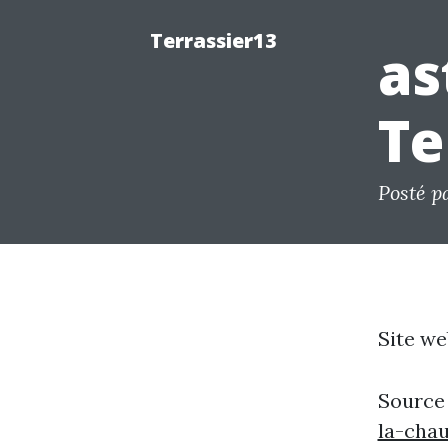
Terrassier13
as
Te
Posté p
Site we
Source
la-cha