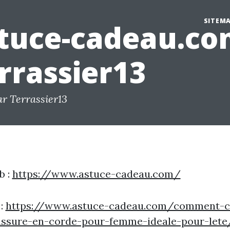
SITEM
tuce-cadeau.co
rrassier13
ar Terrassier13
b :
https://www.astuce-cadeau.com/
 :
https://www.astuce-cadeau.com/comment-ch
ussure-en-corde-pour-femme-ideale-pour-lete