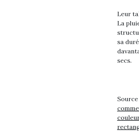
Leur ta
La plui
structu
sa duré
davanta
secs.
Source
commen
couleu
rectang